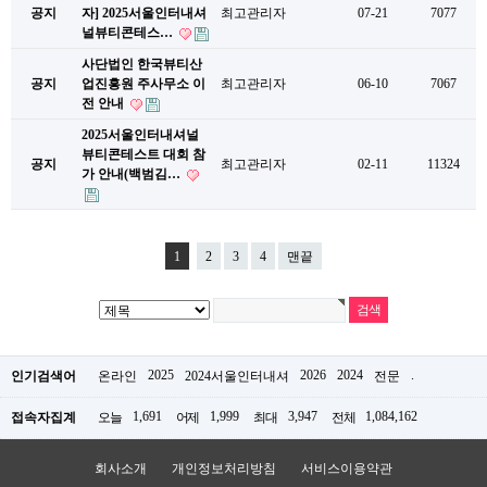
공지
자] 2025서울인터내셔
최고관리자
07-21
7077
널뷰티콘테스…
사단법인 한국뷰티산
공지
업진흥원 주사무소 이
최고관리자
06-10
7067
전 안내
2025서울인터내셔널
뷰티콘테스트 대회 참
공지
최고관리자
02-11
11324
가 안내(백범김…
1
2
3
4
맨끝
2025
2026
2024
.
인기검색어
온라인
2024서울인터내셔
전문
1,691
1,999
3,947
1,084,162
접속자집계
오늘
어제
최대
전체
회사소개
개인정보처리방침
서비스이용약관