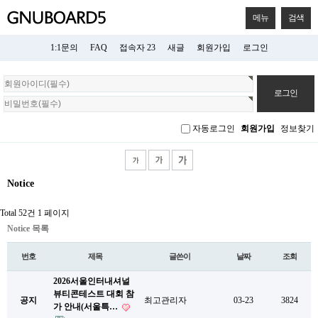
메뉴
검색
1:1문의
FAQ
접속자 23
새글
회원가입
로그인
회
원
로
그
자동로그인
회원가입
정보찾기
인
Notice
Total 52건
1 페이지
Notice 목록
번호
제목
글쓴이
날짜
조회
2026서울인터내셔널
뷰티콘테스트 대회 참
공지
최고관리자
03-23
3824
가 안내(서울특…