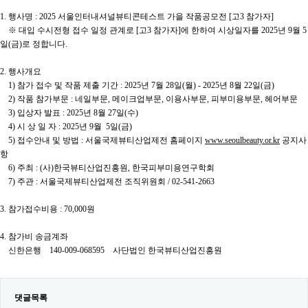
1. 행사명 : 2025 서울인터내셔널뷰티콘테스트 가을 작품공모전 [고3 참가자]
※ 대입 수시전형 접수 일정 관계로 [고3 참가자]에 한하여 시상일자를 2025년 9월 5
일(금)로 정합니다.
2. 행사개요
1) 참가 접수 및 작품 제출 기간 : 2025년 7월 28일(월) - 2025년 8월 22일(금)
2) 작품 참가부문 : 네일부문, 메이크업부문, 이용사부문, 피부미용부문, 헤어부문
3) 입상자 발표 : 2025년 8월 27일(수)
4) 시 상 일 자 : 2025년 9월 5일(금)
5) 접수안내 및 방법 : 서울국제뷰티산업제전 홈페이지
www.seoulbeauty.or.kr
공지사
항
6) 주최 : (사)한국뷰티산업진흥원, 한국피부미용연구학회
7) 주관 : 서울국제뷰티산업제전 조직위원회 / 02-541-2663
3. 참가접수비용 : 70,000원
4. 참가비 송금계좌
신한은행 140-009-068595 사단법인 한국뷰티산업진흥원
댓글목록