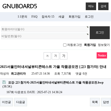
메뉴
검색
1:1문의
FAQ
접속자 15
새글
회원가입
로그인
회
원
로
그
자동로그인
회원가입
정보찾기
인
Notice
2025서울인터내셔널뷰티콘테스트 가을 작품공모전 [고3 참가자] 안내
작성자
최고관리자
25-07-21 14:36
조회
7,317회
댓글
0건
요강-고3 참가자-2025서울인터내셔널뷰티콘테스트 가을 작품공모전.hwp
(38.5K)
167회 다운로드
DATE : 2025-07-21 14:36:24
이전글
다음글
목록
답변