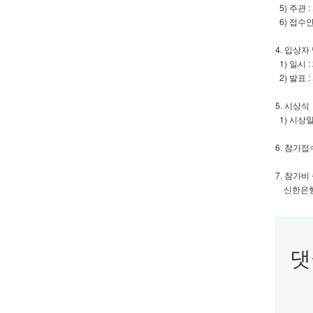
5) 주관 
6) 접수
4. 입상자
1) 일시 :
2) 발표
5. 시상식
1) 시상일시
6. 참가접수
7. 참가
신한은행 
댓